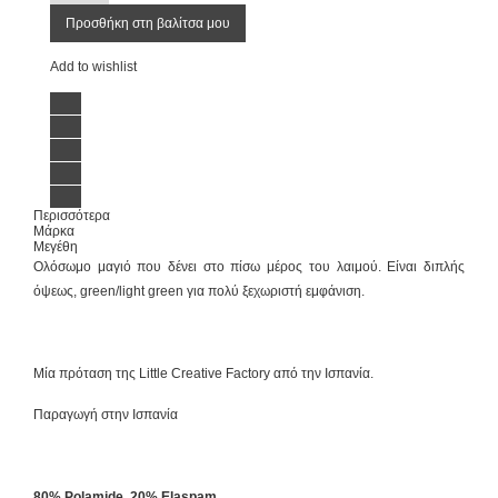
Προσθήκη στη βαλίτσα μου
Add to wishlist
Περισσότερα
Μάρκα
Μεγέθη
Ολόσωμο μαγιό που δένει στο πίσω μέρος του λαιμού. Είναι διπλής
όψεως, green/light green για πολύ ξεχωριστή εμφάνιση.
Μία πρόταση της Little Creative Factory από την Ισπανία.
Παραγωγή στην Ισπανία
80% Polamide, 20% Elaspam