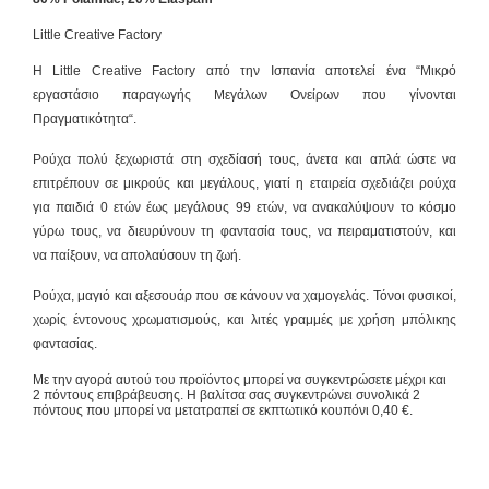
Little Creative Factory
Η Little Creative Factory από την Ισπανία αποτελεί ένα “Μικρό
εργαστάσιο παραγωγής Μεγάλων Ονείρων που γίνονται
Πραγματικότητα“.
Ρούχα πολύ ξεχωριστά στη σχεδίασή τους, άνετα και απλά ώστε να
επιτρέπουν σε μικρούς και μεγάλους, γιατί η εταιρεία σχεδιάζει ρούχα
για παιδιά 0 ετών έως μεγάλους 99 ετών, να ανακαλύψουν το κόσμο
γύρω τους, να διευρύνουν τη φαντασία τους, να πειραματιστούν, και
να παίξουν, να απολαύσουν τη ζωή.
Ρούχα, μαγιό και αξεσουάρ που σε κάνουν να χαμογελάς. Τόνοι φυσικοί,
χωρίς έντονους χρωματισμούς, και λιτές γραμμές με χρήση μπόλικης
φαντασίας.
Με την αγορά αυτού του προϊόντος μπορεί να συγκεντρώσετε μέχρι και
2
πόντους επιβράβευσης
. Η βαλίτσα σας συγκεντρώνει συνολικά
2
πόντους
που μπορεί να μετατραπεί σε εκπτωτικό κουπόνι
0,40 €
.