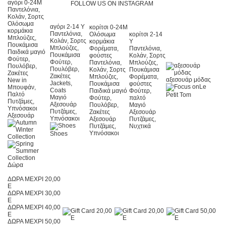
αγόρι 0-24Μ
FOLLOW US ON INSTAGRAM
Παντελόνια,
Κολάν, Σορτς
Ολόσωμα
αγόρι 2-14 Y
κορίτσι 0-24Μ
κορμάκια
Παντελόνια,
Ολόσωμα
κορίτσι 2-14
Μπλούζες,
Κολάν, Σορτς
κορμάκια
Y
Πουκάμισα
Μπλούζες,
Φορέματα,
Παντελόνια,
Παιδικά μαγιό
Πουκάμισα
φούστες
Κολάν, Σορτς
Φούτερ,
Φούτερ,
Παντελόνια,
Μπλούζες,
Πουλόβερ,
Πουλόβερ,
Κολάν, Σορτς
Πουκάμισα
Ζακέτες
Ζακέτες
Μπλούζες,
Φορέματα,
αξεσουάρ μόδας
New in
Jackets,
Πουκάμισα
φούστες
Le
Μπουφάν,
Coats
Παιδικά μαγιό
Φούτερ,
Παλτό
Petit Tom
Μαγιό
Φούτερ,
παλτό
Πυτζάμες,
Αξεσουάρ
Πουλόβερ,
Μαγιό
Υπνόσακοι
Πυτζάμες,
Ζακέτες
Αξεσουάρ
Αξεσουάρ
Υπνόσακοι
Αξεσουάρ
Πυτζάμες,
Πυτζάμες,
Νυχτικά
Υπνόσακοι
Shoes
Δώρα
ΔΩΡΑ ΜΕΧΡΙ 20,00
E
ΔΩΡΑ ΜΕΧΡΙ 30,00
E
ΔΩΡΑ ΜΕΧΡΙ 40,00
E
ΔΩΡΑ ΜΕΧΡΙ 50,00