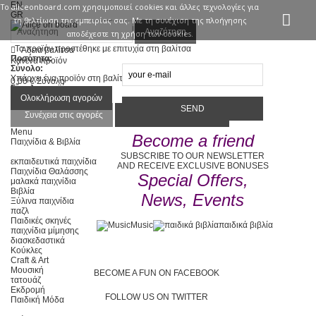
EN
Το aliceonboard.com χρησιμoποιεί cookies και άλλες τεχνολογίες για
GR
τη βελτίωση της εμπειρίας σας. Με τη συνέχιση της πλοήγησης
Είσοδος
Επικοινωνία
Αναζήτηση
αποδέχεστε τη χρήση των cookies.
Το προϊόν προστέθηκε με επιτυχία στη βαλίτσα
Άδεια βαλίτσα
Ποσότητα:
Κανένα προϊόν
Σύνολο:
Υπάρχει ένα προϊόν στη βαλίτσα μου.
0,00 €
Σύνολο
Σύνολο προϊόντων :
Σύνολο :
Ολοκλήρωση αγορών
Συνέχεια στις αγορές
Προχωρήστε στο ταμείο
Menu
Become a friend
Παιχνίδια & Βιβλία
SUBSCRIBE TO OUR NEWSLETTER
εκπαιδευτικά παιχνίδια
AND RECEIVE EXCLUSIVE BONUSES
Παιχνίδια Θαλάσσης
Special Offers,
μαλακά παιχνίδια
Βιβλία
News, Events
Ξύλινα παιχνίδια
παζλ
Παιδικές σκηνές
Music
παιδικά βιβλία
παιχνίδια μίμησης
διασκεδαστικά
Κούκλες
Craft & Art
Μουσική
BECOME A FUN ON FACEBOOK
τατουάζ
Εκδρομή
FOLLOW US ON TWITTER
Παιδική Μόδα