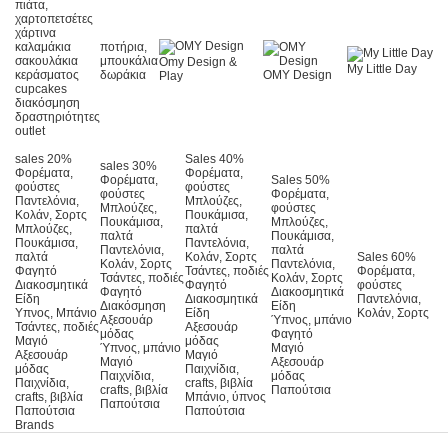
πιάτα,
χαρτοπετσέτες
χάρτινα
καλαμάκια
ποτήρια,
σακουλάκια
μπουκάλια
Omy Design &
My Little Day
κεράσματος
δωράκια
OMY Design
Play
cupcakes
διακόσμηση
δραστηριότητες
outlet
sales 20%
Sales 40%
sales 30%
Φορέματα,
Φορέματα,
Φορέματα,
Sales 50%
φούστες
φούστες
φούστες
Φορέματα,
Παντελόνια,
Μπλούζες,
Μπλούζες,
φούστες
Κολάν, Σορτς
Πουκάμισα,
Πουκάμισα,
Μπλούζες,
Μπλούζες,
παλτά
παλτά
Πουκάμισα,
Πουκάμισα,
Παντελόνια,
Παντελόνια,
παλτά
παλτά
Κολάν, Σορτς
Sales 60%
Κολάν, Σορτς
Παντελόνια,
Φαγητό
Τσάντες, ποδιές
Φορέματα,
Τσάντες, ποδιές
Κολάν, Σορτς
Διακοσμητικά
Φαγητό
φούστες
Φαγητό
Διακοσμητικά
Είδη
Διακοσμητικά
Παντελόνια,
Διακόσμηση
Είδη
Υπνος, Μπάνιο
Είδη
Κολάν, Σορτς
Αξεσουάρ
Ύπνος, μπάνιο
Τσάντες, ποδιές
Αξεσουάρ
μόδας
Φαγητό
Μαγιό
μόδας
Ύπνος, μπάνιο
Μαγιό
Αξεσουάρ
Μαγιό
Μαγιό
Αξεσουάρ
μόδας
Παιχνίδια,
Παιχνίδια,
μόδας
Παιχνίδια,
crafts, βιβλία
crafts, βιβλία
Παπούτσια
crafts, βιβλία
Μπάνιο, ύπνος
Παπούτσια
Παπούτσια
Παπούτσια
Brands